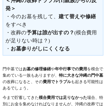
＜沖縄の改葬トラブル[1]親族からの反
発＞
・今のお墓を残して、
建て替えや修繕
をすべき
・改葬の
予算は誰が出すの？
(模合費用
が足りない時は？)
・
お墓参りがしにくくなる
門中墓では
お墓の修理修繕
や
年中行事での費用
を模合で
集めている一族もありますが、
特に大きな沖縄の門中墓
の改葬になると、その
費用でトラブル
も起きる可能性は
あるでしょう。
今まで貯蓄してきた
模合費用では足りなかった
場合、特
別にお金を集めなければなりませんが、沖縄の改葬では