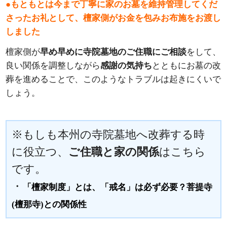
●もともとは今まで丁寧に家のお墓を維持管理してくだ
さったお礼として、檀家側がお金を包みお布施をお渡し
しました
檀家側が
早め早めに寺院墓地のご住職にご相談
をして、
良い関係を調整しながら
感謝の気持ち
とともにお墓の改
葬を進めることで、このようなトラブルは起きにくいで
しょう。
※もしも本州の寺院墓地へ改葬する時
に役立つ、
ご住職と家の関係
はこちら
です。
・
「檀家制度」とは、「戒名」は必ず必要？菩提寺
(檀那寺)との関係性