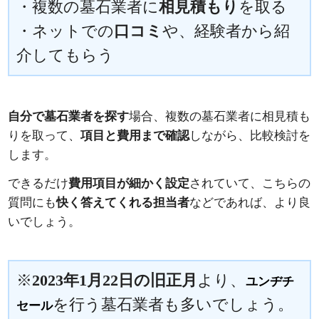
・複数の墓石業者に
相見積もり
を取る
・ネットでの
口コミ
や、経験者から紹
介してもらう
自分で墓石業者を探す
場合、複数の墓石業者に相見積も
りを取って、
項目と費用まで確認
しながら、比較検討を
します。
できるだけ
費用項目が細かく設定
されていて、こちらの
質問にも
快く答えてくれる担当者
などであれば、より良
いでしょう。
※
2023年1月22日の旧正月
より、
ユンヂチ
を行う墓石業者も多いでしょう。
セール