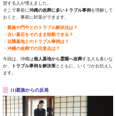
望する人が増えました。
そこで事前に
沖縄の改葬に多いトラブル事例
を理解して
おくと、事前に対策ができます。
・親族や門中とのトラブル解決法は？
・古い墓石をそのまま移動できる？
・近隣墓地とのトラブル事例は？
・沖縄の改葬での注意点は？
今回は、沖縄は
個人墓地から霊園へ改葬
する人も多いな
か、
トラブル事例を解決策
とともに、いくつかお伝えし
ます。
[1]親族からの反発