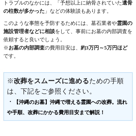
トラブルのなかには、「予想以上に納骨されていた
遺骨
の柱数が多かった
」などの体験談もあります。
このような事態を予防するためには、墓石業者や
霊園の
施設管理者などに相談
をして、事前にお墓の内部調査を
依頼すると良いでしょう。
※
お墓の内部調査
の費用目安は、
約3万円～5万円ほど
です。
※
改葬をスムーズに進める
ための手順
は、下記をご参照ください。
・
【沖縄のお墓】沖縄で増える霊園への改葬。流れ
や手順、改葬にかかる費用目安まで解説！