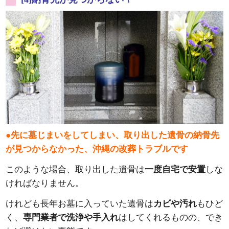
●先に墓じまいをしてしまい、取り出した遺骨の納骨先
が見つからなかった、沖縄の改葬トラブルです
このような場合、取り出した遺骨は
一度自宅で安置
しな
ければなりません。
けれども長年お墓に入っていた遺骨は
カビや汚れ
もひど
く、
専門業者で洗浄や手入れ
はしてくれるものの、でき