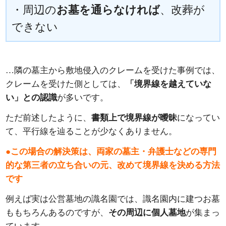
・周辺の
お墓を通らなければ
、改葬が
できない
…隣の墓主から敷地侵入のクレームを受けた事例では、
クレームを受けた側としては、
「境界線を越えていな
い」との認識
が多いです。
ただ前述したように、
書類上で境界線が曖昧
になってい
て、平行線を辿ることが少なくありません。
●この場合の解決策は、両家の墓主・弁護士などの専門
的な第三者の立ち合いの元、改めて境界線を決める方法
です
例えば実は公営墓地の識名園では、識名園内に建つお墓
ももちろんあるのですが、
その周辺に個人墓地
が集まっ