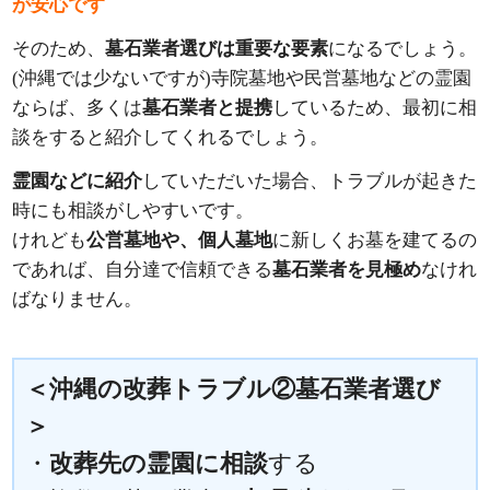
が安心です
そのため、
墓石業者選びは重要な要素
になるでしょう。
(沖縄では少ないですが)寺院墓地や民営墓地などの霊園
ならば、多くは
墓石業者と提携
しているため、最初に相
談をすると紹介してくれるでしょう。
霊園などに紹介
していただいた場合、トラブルが起きた
時にも相談がしやすいです。
けれども
公営墓地や、個人墓地
に新しくお墓を建てるの
であれば、自分達で信頼できる
墓石業者を見極め
なけれ
ばなりません。
＜沖縄の改葬トラブル②墓石業者選び
＞
・
改葬先の霊園に相談
する