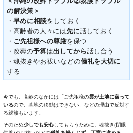
＜沖縄の改葬トラブル②親族トラブル
の解決策＞
・
早めに相談
をしておく
・高齢者の人々には
先に
話しておく
・
ご先祖様への尊厳
を保つ
・改葬の
予算は出してから
話し合う
・魂抜きやお祓いなどの
儀礼を大切に
する
今でも、高齢のなかには「ご先祖様の
霊が土地に宿って
いる
ので、墓地の移動はできない」などの理由で反対す
る親族もいます。
そのため
少しでも安心
してもらうために、魂抜き(閉眼
供養)やお祓いなどの
儀礼を軽んじず、丁寧に進める