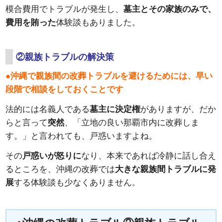
模合費用でトラブルが発生し、
墓主とその家族のみで、
費用を賄った
体験談もありました。
②親族トラブルの解決策
●沖縄で親族間の改葬トラブルを避けるためには、早い
段階で相談をしておくことです
法的には名義人である
墓主に決定権
がありますが、だか
らと言って
突然
、「立地の良い那覇市内に改葬しま
す。」と言われても、戸惑いますよね。
その
戸惑いが怒りに
なり、本来であれば冷静に話し合え
るところを、沖縄の改葬では
大きな親族間トラブルに発
展
する体験談も少なくありません。