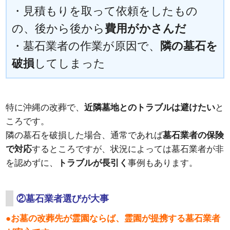
・見積もりを取って依頼をしたもの
の、後から後から
費用がかさんだ
・墓石業者の作業が原因で、
隣の墓石を
破損
してしまった
特に沖縄の改葬で、
近隣墓地とのトラブルは避けたい
と
ころです。
隣の墓石を破損した場合、通常であれば
墓石業者の保険
で対応
するところですが、状況によっては墓石業者が非
を認めずに、
トラブルが長引く
事例もあります。
②墓石業者選びが大事
●お墓の改葬先が霊園ならば、霊園が提携する墓石業者