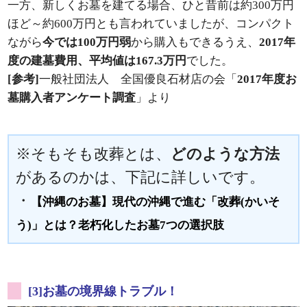
一方、新しくお墓を建てる場合、ひと昔前は約300万円
ほど～約600万円とも言われていましたが、コンパクト
ながら
今では100万円弱
から購入もできるうえ、
2017年
度の建墓費用、平均値は167.3万円
でした。
[参考]
一般社団法人 全国優良石材店の会「
2017年度お
墓購入者アンケート調査
」より
※そもそも改葬とは、
どのような方法
があるのかは、下記に詳しいです。
・
【沖縄のお墓】現代の沖縄で進む「改葬(かいそ
う)」とは？老朽化したお墓7つの選択肢
[3]お墓の境界線トラブル！