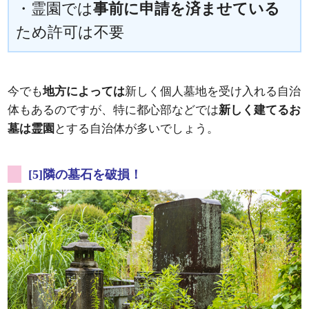
・霊園では
事前に申請を済ませている
ため許可は不要
今でも
地方によっては
新しく個人墓地を受け入れる自治
体もあるのですが、特に都心部などでは
新しく建てるお
墓は霊園
とする自治体が多いでしょう。
[5]隣の墓石を破損！