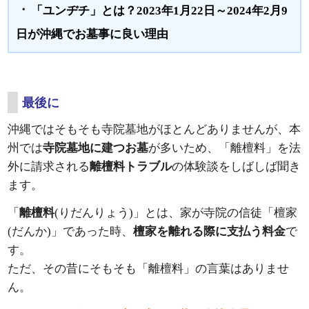
・
「ユンヂチ」とは？2023年1月22日～2024年2月9
日が沖縄でお墓事に良い理由
最後に
沖縄ではそもそも寺院墓地がほとんどありませんが、本
州では
寺院墓地に建つお墓
が多いため、「離檀料」を法
外に請求される
離檀料トラブル
の体験談をしばしば聞き
ます。
「
離檀料
(りだんりょう)」とは、家が寺院の信徒「檀家
(だんか)」であった時、
檀家を離れる際に支払う料金
で
す。
ただ、その昔にそもそも「離檀料」の言葉はありませ
ん。