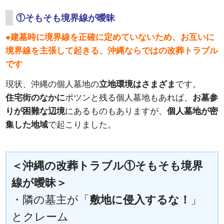
①そもそも境界線が曖昧
●建墓時に境界線を正確に定めていないため、お互いに
境界線を主張して起きる、沖縄ならではの改葬トラブル
です
現状、沖縄の個人墓地の
立地環境はさまざま
です。
住宅街のなかに
ポツンと残る個人墓地もあれば、
お墓参
りが困難な辺境
にあるものもありますが、
個人墓地が密
集した地域
で起こりました。
＜沖縄の改葬トラブル①そもそも境界
線が曖昧＞
・隣の墓主が「
敷地に侵入するな！
」
とクレーム