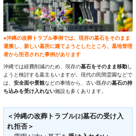
●沖縄の改葬トラブル事例では、現存の墓石をそのまま
運搬し、新しい墓所に建てようとしたところ、墓地管理
者から拒否された事例があります
沖縄では経費削減のため、現存の
墓石をそのまま移動
し
ようと検討する墓主もいますが、現代の民間霊園などで
は、
安全面や景観
などの事情から、古い既存の
墓石の持
ち込みを受け入れない
施設も多くあります。
＜沖縄の改葬トラブル[2]墓石の受け入
れ拒否＞