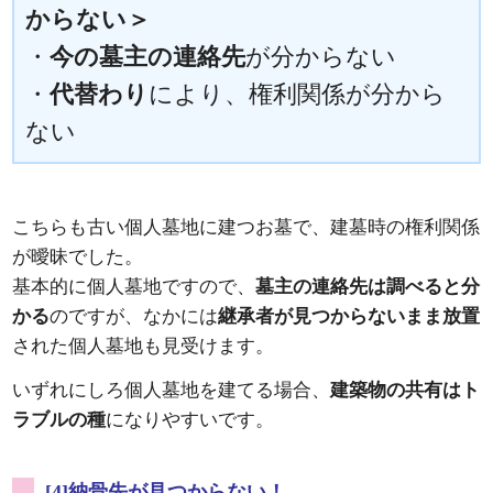
からない＞
・
今の墓主の連絡先
が分からない
・
代替わり
により、権利関係が分から
ない
こちらも古い個人墓地に建つお墓で、建墓時の権利関係
が曖昧でした。
基本的に個人墓地ですので、
墓主の連絡先は調べると分
かる
のですが、なかには
継承者が見つからないまま放置
された個人墓地も見受けます。
いずれにしろ個人墓地を建てる場合、
建築物の共有はト
ラブルの種
になりやすいです。
[4]納骨先が見つからない！