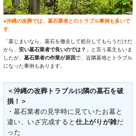
●沖縄の改葬では、墓石業者とのトラブル事例も多いで
す
「墓じまいなら、墓石を撤去して処分してもらうだけだ
から、
安い墓石業者で良いのでは？
」と言う墓主もいま
したが、
墓石業者の作業が原因
で、近隣墓地とトラブル
になった事例もあります。
＜沖縄の改葬トラブル[5]隣の墓石を破
損！＞
・墓石業者の見学時に見ていたお墓と
違い、いざ完成すると
仕上がりが雑
だ
った