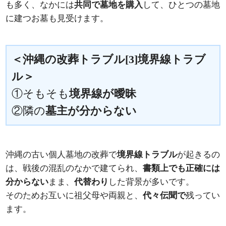
も多く、なかには
共同で墓地を購入
して、ひとつの墓地
に建つお墓も見受けます。
＜沖縄の改葬トラブル[3]境界線トラブ
ル＞
①そもそも
境界線が曖昧
②隣の
墓主が分からない
沖縄の古い個人墓地の改葬で
境界線トラブル
が起きるの
は、戦後の混乱のなかで建てられ、
書類上でも正確には
分からない
まま、
代替わり
した背景が多いです。
そのためお互いに祖父母や両親と、
代々伝聞で
残ってい
ます。