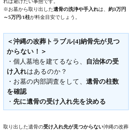
れば避けたい事態です。
※お墓から取り出した
遺骨の洗浄や手入れ
は、
約3万円
～5万円/1柱
が料金目安でしょう。
＜沖縄の改葬トラブル[4]納骨先が見つ
からない！＞
・個人墓地を建てるなら、
自治体の受
け入れ
はあるのか？
・お墓の内部調査をして、
遺骨の柱数
を確認
・
先に遺骨の受け入れ先を決める
取り出した遺骨の
受け入れ先が見つからない
沖縄の改葬