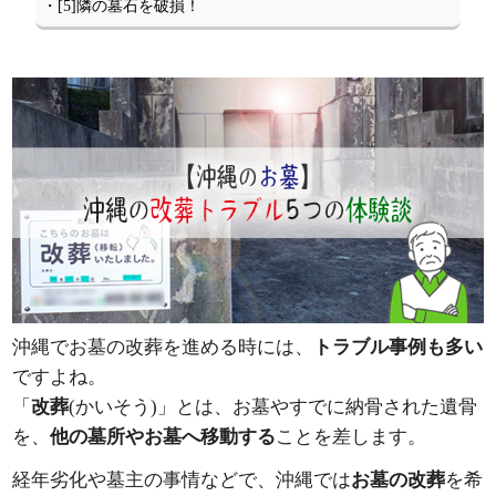
・[5]隣の墓石を破損！
沖縄でお墓の改葬を進める時には、
トラブル事例も多い
ですよね。
「
改葬
(かいそう)」とは、お墓やすでに納骨された遺骨
を、
他の墓所やお墓へ移動する
ことを差します。
経年劣化や墓主の事情などで、沖縄では
お墓の改葬
を希