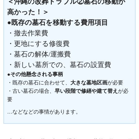
＜沖縄の改葬トラブル②墓石の移動が
高かった！＞
●既存の墓石を移動する費用項目
・撤去作業費
・更地にする修復費
・墓石の解体/運搬費
・新しい墓所での、墓石の設置費
●その他懸念される事柄
・既存の墓石に合わせて、
大きな墓地区画
が必要
・古い墓石の場合、
早い段階で修繕や建て替え
が必
要
…などなどの事情があります。