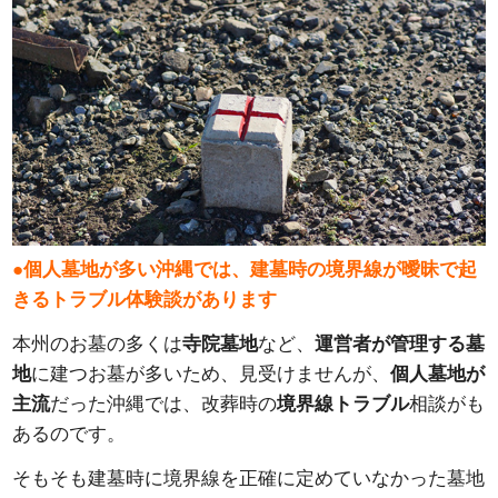
●個人墓地が多い沖縄では、建墓時の境界線が曖昧で起
きるトラブル体験談があります
本州のお墓の多くは
寺院墓地
など、
運営者が管理する墓
地
に建つお墓が多いため、見受けませんが、
個人墓地が
主流
だった沖縄では、改葬時の
境界線トラブル
相談がも
あるのです。
そもそも建墓時に境界線を正確に定めていなかった墓地