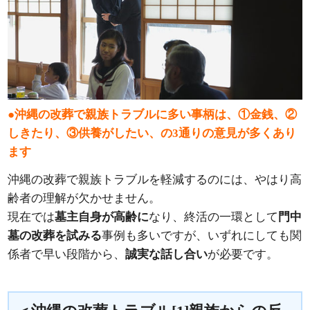
●沖縄の改葬で親族トラブルに多い事柄は、①金銭、②
しきたり、③供養がしたい、の3通りの意見が多くあり
ます
沖縄の改葬で親族トラブルを軽減するのには、やはり高
齢者の理解が欠かせません。
現在では
墓主自身が高齢に
なり、終活の一環として
門中
墓の改葬を試みる
事例も多いですが、いずれにしても関
係者で早い段階から、
誠実な話し合い
が必要です。