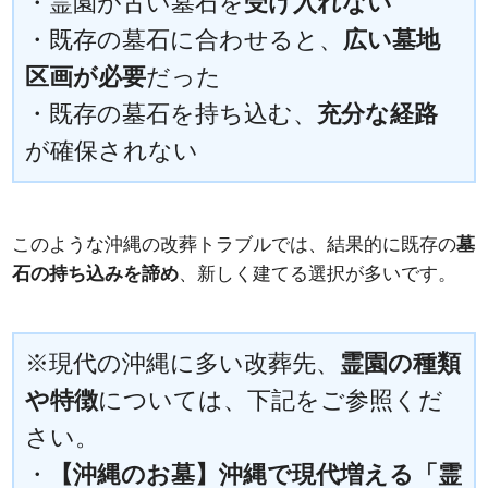
・霊園が古い墓石を
受け入れない
・既存の墓石に合わせると、
広い墓地
区画が必要
だった
・既存の墓石を持ち込む、
充分な経路
が確保されない
このような沖縄の改葬トラブルでは、結果的に既存の
墓
石の持ち込みを諦め
、新しく建てる選択が多いです。
※現代の沖縄に多い改葬先、
霊園の種類
や特徴
については、下記をご参照くだ
さい。
・
【沖縄のお墓】沖縄で現代増える「霊